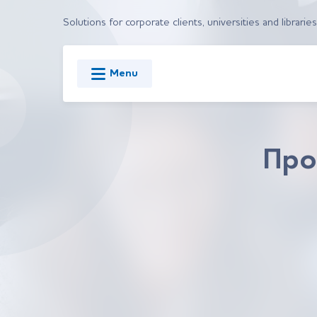
Solutions for corporate clients, universities and libraries
Menu
Про