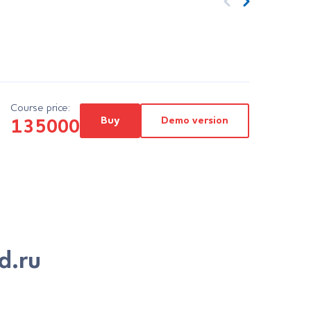
Course price:
Buy
Demo version
135000
d.ru