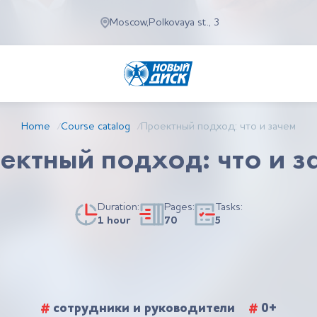
Moscow,
Polkovaya st., 3
Home
Course catalog
Проектный подход: что и зачем
/
/
ектный подход: что и з
Duration:
Pages:
Tasks:
1 hour
70
5
#
сотрудники и руководители
#
0+