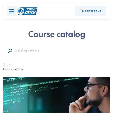
To contact us
Course catalog
Show:
Courses
(50)
Course series
(3)